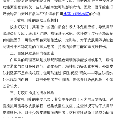
增多，叮咬后皮肤会出现红肿、瘙痒等反应。白癜风本身与免疫系统
功能紊乱密切相关，皮肤局部刺激可能影响病情。因此，夏季蚊虫叮
咬会诱发白癜风扩散吗?下面请看四川
成都白癜风医院
的介绍。
一、蚊虫叮咬的皮肤反应机制
蚊虫叮咬时，其唾液中的蛋白质会引发人体免疫应答，导致局部
出现炎症反应，表现为红肿、瘙痒甚至水疱。这种炎症过程会释放多
种细胞因子，可能对黑色素细胞造成一定影响。对于皮肤屏障功能较
弱或处于不稳定期的白癜风患者，持续的搔抓可能加重皮肤损伤。
二、白癜风发展的内在因素
白癜风的病理基础是皮肤局部黑色素细胞功能减退或消失。病情
发展通常与自身免疫调节、遗传倾向、精神压力等因素有关。外部皮
肤刺激虽不是疾病根源，但可能通过“同形反应”现象——即皮肤损伤
处出现新的白斑——对部分患者产生影响。但这并非必然现象，个体
差异较大。
三、叮咬后搔抓的潜在风险
夏季蚊虫叮咬的主要风险，其实更多来自于人为的反复搔抓。过
度搔抓可能导致皮肤破损、感染或慢性炎症，这些状况可能干扰局部
皮肤微环境。对于少数皮肤敏感的患者，这种持续刺激可能成为病情