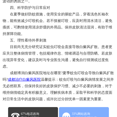
波动的诱因之一。
四、科学防护与日常应对
在夏季做好防蚊措施，使用安全的驱蚊产品，穿着浅色长袖衣
物，能有效减少叮咬机会。若不慎被叮咬，应及时用清水清洁，避免
搔抓，可酌情使用清凉舒缓的外用品。保持皮肤清洁湿润，有助于维
持屏障功能。
五、理性看待外界刺激
目前尚无充分研究证实蚊虫叮咬会直接导致白癜风扩散。患者更
应关注整体病情管理，包括规律作息、情绪调适与合理防晒。若皮肤
出现异常变化，建议及时与专业医生沟通，避免自行猜测或过度焦
虑。
成都博润白癜风医院地址在哪里?夏季蚊虫叮咬会导致白癜风扩散
吗?
成都治疗白癜风医院
温馨提示：蚊虫叮咬与白癜风病情发展之间并
无必然联系，但保持良好的皮肤保护习惯、减少不必要的刺激，对于
维持病情稳定具有积极意义。理解疾病本质，采取平和科学的态度面
对日常生活中的皮肤问题，或许比过分担忧单一因素更为重要。
67%电话咨询
33%网站咨询