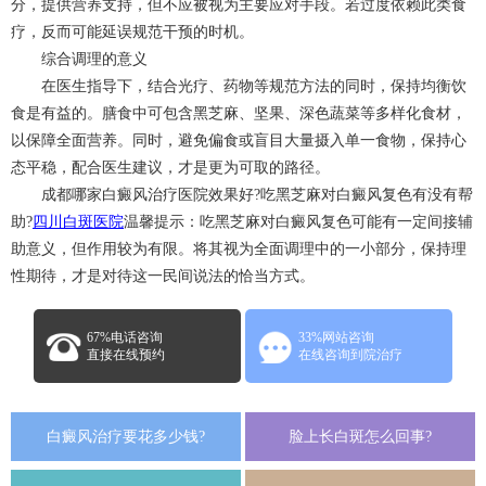
分，提供营养支持，但不应被视为主要应对手段。若过度依赖此类食
疗，反而可能延误规范干预的时机。
综合调理的意义
在医生指导下，结合光疗、药物等规范方法的同时，保持均衡饮
食是有益的。膳食中可包含黑芝麻、坚果、深色蔬菜等多样化食材，
以保障全面营养。同时，避免偏食或盲目大量摄入单一食物，保持心
态平稳，配合医生建议，才是更为可取的路径。
成都哪家白癜风治疗医院效果好?吃黑芝麻对白癜风复色有没有帮
助?
四川白斑医院
温馨提示：吃黑芝麻对白癜风复色可能有一定间接辅
助意义，但作用较为有限。将其视为全面调理中的一小部分，保持理
性期待，才是对待这一民间说法的恰当方式。
67%电话咨询
33%网站咨询
直接在线预约
在线咨询到院治疗
白癜风治疗要花多少钱?
脸上长白斑怎么回事?