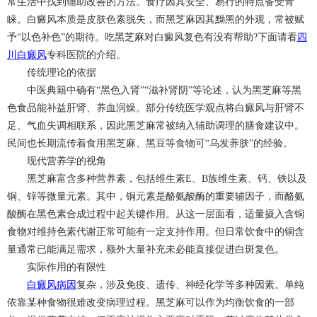
常生活中找到辅助改善的方法。食疗因其安全、易行的特点备受青
睐。白癜风本质是皮肤色素脱失，而黑芝麻因其黝黑的外观，常被赋
予“以色补色”的期待。吃黑芝麻对白癜风复色有没有帮助?下面请看
四
川白癜风
专科医院的介绍。
传统理论的依据
中医典籍中确有“黑色入肾”“滋补肾阴”等论述，认为黑芝麻等黑
色食品能补益肝肾、养血润燥。部分传统医学观点将白癜风与肝肾不
足、气血失调相联系，因此黑芝麻常被纳入辅助调理的膳食建议中。
民间也长期流传着食用黑芝麻、黑豆等食物可“乌发养肤”的经验。
现代营养学的视角
黑芝麻富含多种营养素，包括维生素E、B族维生素、钙、铁以及
铜、锌等微量元素。其中，铜元素是酪氨酸酶的重要辅因子，而酪氨
酸酶在黑色素合成过程中起关键作用。从这一层面看，适量摄入含铜
食物对维持色素代谢正常可能有一定支持作用。但日常饮食中的铜含
量通常已能满足需求，额外大量补充未必能直接促进白斑复色。
实际作用的有限性
白癜风病因
复杂，涉及免疫、遗传、神经化学等多种因素。单纯
依靠某种食物很难改变病理过程。黑芝麻可以作为均衡饮食的一部