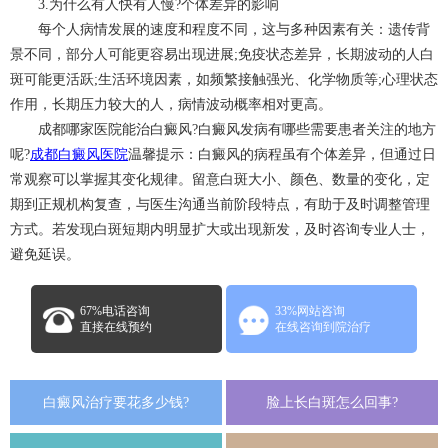
3.为什么有人快有人慢?个体差异的影响
每个人病情发展的速度和程度不同，这与多种因素有关：遗传背
景不同，部分人可能更容易出现进展;免疫状态差异，长期波动的人白
斑可能更活跃;生活环境因素，如频繁接触强光、化学物质等;心理状态
作用，长期压力较大的人，病情波动概率相对更高。
成都哪家医院能治白癜风?白癜风发病有哪些需要患者关注的地方
呢?
成都白癜风医院
温馨提示：白癜风的病程虽有个体差异，但通过日
常观察可以掌握其变化规律。留意白斑大小、颜色、数量的变化，定
期到正规机构复查，与医生沟通当前阶段特点，有助于及时调整管理
方式。若发现白斑短期内明显扩大或出现新发，及时咨询专业人士，
避免延误。
67%电话咨询
33%网站咨询
直接在线预约
在线咨询到院治疗
白癜风治疗要花多少钱?
脸上长白斑怎么回事?