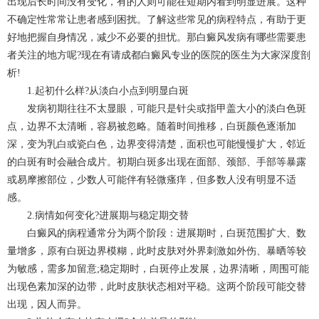
出现后长时间没有变化，有的人则可能在短期内看到明显进展。这种
不确定性常常让患者感到困扰。了解这些常见的病程特点，有助于更
好地把握自身情况，减少不必要的担忧。那白癜风发病有哪些需要患
者关注的地方呢?现在有请成都白癜风专业的医院的医生为大家深度剖
析!
1.起初什么样?从淡白小点到明显白斑
发病初期往往不太显眼，可能只是针尖或指甲盖大小的淡白色斑
点，边界不太清晰，容易被忽略。随着时间推移，白斑颜色逐渐加
深，变为乳白或瓷白色，边界变得清楚，面积也可能慢慢扩大，邻近
的白斑有时会融合成片。初期白斑多出现在面部、颈部、手部等暴露
或易摩擦部位，少数人可能伴有轻微瘙痒，但多数人没有明显不适
感。
2.病情如何变化?进展期与稳定期交替
白癜风的病程通常分为两个阶段：进展期时，白斑范围扩大、数
量增多，原有白斑边界模糊，此时皮肤对外界刺激如外伤、暴晒等较
为敏感，需多加留意;稳定期时，白斑停止发展，边界清晰，周围可能
出现色素加深的边带，此时皮肤状态相对平稳。这两个阶段可能交替
出现，因人而异。