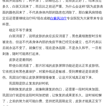
候就开始放松了，药不涂了，防晒也忘了，觉得反正好了。结果没过
多久，白斑又回来了，而且比之前还严重。为什么会这样?因为皮肤表
面的颜色回来了，不代表身体内部的隐患也消除了。那白癜风病情稳
定后还需要继续治疗吗?现在成都
白癜风治疗
专业医院为大家带来专业
科普。
稳定不等于康复
白斑消退了，说明皮肤的炎症反应消退了，黑色素细胞暂时没有
被攻击。但这不代表身体内部的免疫平衡已经完全建立，也不代表以
后就永远不变了。就像打仗，现在是休战期，不是永久和平。一旦有
刺激，随时可能再打起来。
皮肤还是脆弱的
即使白斑消退了，那片区域的皮肤屏障功能还是比正常皮肤弱。
它依然没有黑色素保护，对紫外线还是敏感，受到摩擦还是容易受
伤。巩固治疗能让皮肤屏障慢慢修复，让这片区域真正稳下来。
巩固期是防止复发的好时机
刚刚恢复的皮肤，就像刚康复的伤口，还需要一段时间来加固。
巩固治疗就是给这段时间加把锁，让恢复的成果更长久。这时候松懈
了，之前的努力就可能白费。坚持把巩固期走完，皮肤才能真正安下