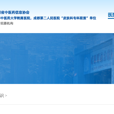
医
识
>