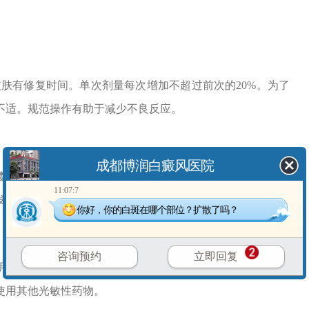
肤有修复时间。单次剂量每次增加不超过前次的20%。为了
不适。规范操作有助于减少不良反应。
成都博润白癜风医院
小时内消退。但如果出现明显疼痛、水疱或破损，应暂停
11:07:7
发同形反应。涂抹温和的保湿霜可缓解皮肤干燥。
你好，你的白斑在哪个部位？扩散了吗？
咨询预约
立即回复
多种产品。治疗后24小时内照射区域对阳光更敏感，出门
使用其他光敏性药物。