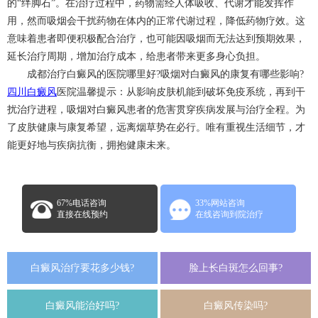
的“绊脚石”。在治疗过程中，药物需经人体吸收、代谢才能发挥作
用，然而吸烟会干扰药物在体内的正常代谢过程，降低药物疗效。这
意味着患者即便积极配合治疗，也可能因吸烟而无法达到预期效果，
延长治疗周期，增加治疗成本，给患者带来更多身心负担。
成都治疗白癜风的医院哪里好?吸烟对白癜风的康复有哪些影响?
四川白癜风
医院温馨提示：从影响皮肤机能到破坏免疫系统，再到干
扰治疗进程，吸烟对白癜风患者的危害贯穿疾病发展与治疗全程。为
了皮肤健康与康复希望，远离烟草势在必行。唯有重视生活细节，才
能更好地与疾病抗衡，拥抱健康未来。
67%电话咨询
33%网站咨询
直接在线预约
在线咨询到院治疗
白癜风治疗要花多少钱?
脸上长白斑怎么回事?
白癜风能治好吗?
白癜风传染吗?