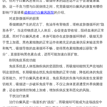
识。但对于白癜风患者而言，吸烟带来的隐患远不止于普通健康威
胁。这一不良习惯与白斑病情之间，究竟吸烟对白癜风的康复有哪些
影响?下面请看
成都治疗白癜风医院
的介绍。
对皮肤微循环的损害
香烟燃烧产生的尼古丁、焦油等有害物质，堪称皮肤微循环的“隐
形杀手”。当这些物质进入人体后，会促使血管收缩，阻碍血液的正常
流通。而对于白癜风患者，本身可能存在皮肤微循环障碍，吸烟无异
于雪上加霜。黑色素细胞的正常运作依赖充足的血液供应来输送营养
和氧气，吸烟导致的血液循环不畅，使得黑色素细胞难以获取“养
分”，直接影响黑色素合成，进而可能加速白斑扩散。
削弱免疫系统功能
免疫系统是人体抵御疾病的坚固防线，而吸烟却能悄无声息地削
弱这道防线。长期吸烟会扰乱免疫细胞的正常功能，降低机体的免疫
应答能力。对于白癜风患者来说，免疫系统的失衡与疾病发生发展密
切相关，吸烟进一步破坏免疫平衡，不仅让身体更易遭受外界病菌侵
袭，还会使病情控制难上加难，增加疾病反复和恶化的风险。
干扰治疗效果
治疗白癜风是一场漫长的“战役”，而吸烟却可能成为这场战役中