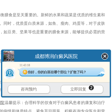
衡膳食是至关重要的。新鲜的水果和蔬菜是优质的维生素和
。同时，优质蛋白质来源，如鱼、瘦肉、鸡蛋等，对于皮肤
，如豆类、坚果等也是重要的膳食来源，能够提供必需的营
丰富的食物，如咖啡、浓茶等。因为这些食物可能会干扰色
成都博润白癜风医院
加剧病情的发展。所以，在日常饮食中，应该尽量减少这类
11:43:18
你好，你的白斑在哪个部位？扩散了吗？
清除自由基，增强细胞的抵抗力，对于白癜风患者恢复皮肤
咨询预约
立即回复
于改善体内氧化应激反应。
医院
温馨提示：合理科学的饮食对于白癜风患者的康复和治疗
的病情和体质特点，避免盲目跟风，积极咨询专业医生和营