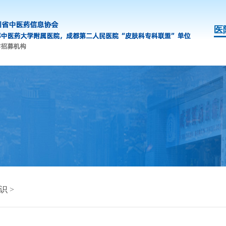
医
识
>