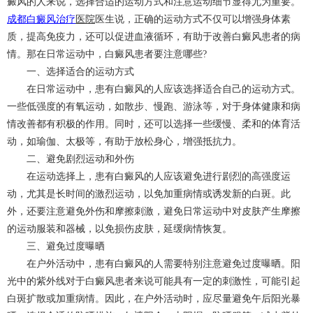
癜风的人来说，选择合适的运动方式和注意运动细节显得尤为重要。
成都
白癜风治疗
医院
医生说，正确的运动方式不仅可以增强身体素
质，提高免疫力，还可以促进血液循环，有助于改善白癜风患者的病
情。那在日常运动中，白癜风患者要注意哪些?
一、选择适合的运动方式
在日常运动中，患有白癜风的人应该选择适合自己的运动方式。
一些低强度的有氧运动，如散步、慢跑、游泳等，对于身体健康和病
情改善都有积极的作用。同时，还可以选择一些缓慢、柔和的体育活
动，如瑜伽、太极等，有助于放松身心，增强抵抗力。
二、避免剧烈运动和外伤
在运动选择上，患有白癜风的人应该避免进行剧烈的高强度运
动，尤其是长时间的激烈运动，以免加重病情或诱发新的白斑。此
外，还要注意避免外伤和摩擦刺激，避免日常运动中对皮肤产生摩擦
的运动服装和器械，以免损伤皮肤，延缓病情恢复。
三、避免过度曝晒
在户外活动中，患有白癜风的人需要特别注意避免过度曝晒。阳
光中的紫外线对于白癜风患者来说可能具有一定的刺激性，可能引起
白斑扩散或加重病情。因此，在户外活动时，应尽量避免午后阳光暴