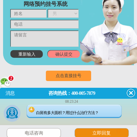
网络预约挂号系统
点击直接挂号
2
消息
咨询热线：400-005-7879
门诊
8:00~18:00
（节假日无休息）
08:23:24
成都市武侯区红牌楼佳灵路6
白斑有多大面积？用过什么治疗方法？
号
2
电话咨询
立即回复
川公网安备 51010702001462号