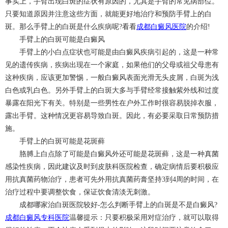
事实上，手臂出现白斑的症状有原因的，尤其是手臂的常见病部位。
只要知道原因并注意这些方面，就能更好地治疗和预防手臂上的白
斑。那么手臂上的白斑是什么疾病呢?看看
成都白癜风医院
的介绍!
手臂上的白斑可能是白癜风
手臂上的小白点症状也可能是由白癜风疾病引起的，这是一种常
见的遗传疾病，疾病出现在一个家庭，如果他们的父母或祖父母患有
这种疾病，应该更加警惕，一般白癜风表面光滑无头皮屑，白斑为浅
白色或乳白色。另外手臂上的白斑大多与手臂经常接触紫外线和过度
暴露在阳光下有关。特别是一些男性在户外工作时很容易脱掉衣服，
露出手臂。这种情况更容易导致白斑。因此，有必要采取日常预防措
施。
手臂上的白斑可能是花斑藓
胳膊上白点除了可能是白癜风外还可能是花斑藓，这是一种真菌
感染性疾病，因此建议及时到皮肤科医院检查，确定病情后要积极应
用抗真菌药物治疗，患者可先外用抗真菌药膏坚持3到4周的时间，在
治疗过程中要调整饮食，保证饮食清淡无刺激。
成都哪家治白斑医院较好-怎么判断手臂上的白斑是不是白癜风?
成都白癜风专科医院
温馨提示：只要积极采用对症治疗，就可以取得