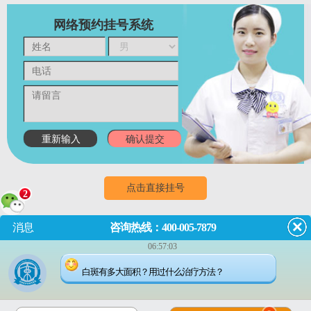
网络预约挂号系统
点击直接挂号
2
消息
咨询热线：400-005-7879
门诊
8:00~18:00
（节假日无休息）
06:57:03
成都市武侯区红牌楼佳灵路6
白斑有多大面积？用过什么治疗方法？
号