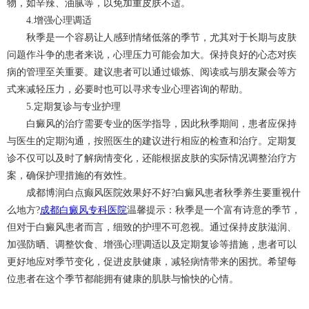
物，如辛辣、油腻等，以免加重皮肤不适。
4.增强心理调适
秋季是一个容易让人感到情绪低落的季节，尤其对于长期与皮肤
问题作斗争的患者来说，心理压力可能会加大。保持良好的心态对疾
病的管理至关重要。建议患者可以通过锻炼、阅读或与朋友聚会等方
式来减轻压力，必要时也可以寻求专业心理咨询的帮助。
5.定期复诊与专业护理
白癜风的治疗需要专业的医学指导，因此秋季期间，患者应保持
与医生的定期沟通，按照医生的建议进行相应的检查和治疗。定期复
诊不仅可以及时了解病情变化，还能根据皮肤的实际情况调整治疗方
案，确保护理措施的有效性。
成都博润白点癫风医院效果好不好?白癜风患者秋季养生要重视什
么地方?
成都白癜风专科医院
温馨提示：秋季是一个富有诗意的季节，
但对于白癜风患者而言，细致的护理不可忽视。通过保持皮肤滋润、
加强防晒、调整饮食、增强心理调适以及定期复诊等措施，患者可以
更好地应对季节变化，促进皮肤健康，减轻病情带来的困扰。希望每
位患者在这个季节都能拥有健康的肌肤与愉快的心情。