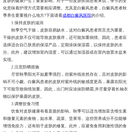
皮肤的健康产生了重要影响。对于一些皮肤疾病患者来说，季节的变
化意味着护理方式需要相应调整。尤其是白癜风患者，白癜风患者秋
季养生要重视什么地方?下面请看
成都白癜风医院
的介绍。
1.保持皮肤的滋润
秋季空气干燥，皮肤容易缺水，这对白癜风患者而言尤为重要。
干燥的皮肤不仅可能导致皮肤瘙痒，还可能加重病情。因此，患者应
选择适合自己肤质的保湿产品，定期涂抹保湿霜，以保持皮肤的水
分。此外，建议增加室内湿度，可以通过加湿器或在室内放置水盆来
实现。
2.注意防晒措施
尽管秋季阳光不如夏季强烈，但紫外线依然存在，且对皮肤的影
响不可小觑。白癜风患者的皮肤对紫外线的敏感度更高，暴露在阳光
下可能导致病情加重。因此，出门时应涂抹防晒霜,并尽量穿着长袖衣
物以保护暴露的皮肤。
3.调整饮食习惯
饮食对皮肤健康有着直接的影响。秋季可以适当增加富含维生素
和微量元素的食物，如水果、蔬菜、坚果等。这些营养成分不仅能够
增强免疫力，还有助于皮肤的修复。此外，应避免食用刺激性强的食