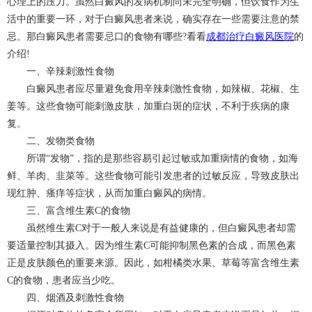
心理上的压力。虽然白癜风的发病机制尚未完全明确，但饮食作为生
活中的重要一环，对于白癜风患者来说，确实存在一些需要注意的禁
忌。那白癜风患者需要忌口的食物有哪些?看看
成都治疗白癜风医院
的
介绍!
一、辛辣刺激性食物
白癜风患者应尽量避免食用辛辣刺激性食物，如辣椒、花椒、生
姜等。这些食物可能刺激皮肤，加重白斑的症状，不利于疾病的康
复。
二、发物类食物
所谓“发物”，指的是那些容易引起过敏或加重病情的食物，如海
鲜、羊肉、韭菜等。这些食物可能引发患者的过敏反应，导致皮肤出
现红肿、瘙痒等症状，从而加重白癜风的病情。
三、富含维生素C的食物
虽然维生素C对于一般人来说是有益健康的，但白癜风患者却需
要适量控制其摄入。因为维生素C可能抑制黑色素的合成，而黑色素
正是皮肤颜色的重要来源。因此，如柑橘类水果、草莓等富含维生素
C的食物，患者应当少吃。
四、烟酒及刺激性食物