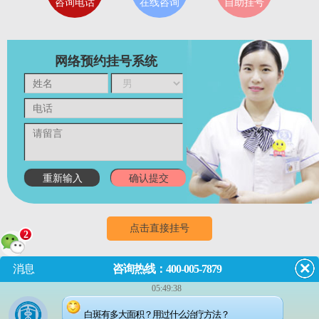
咨询电话
在线咨询
自助挂号
网络预约挂号系统
点击直接挂号
2
消息
咨询热线：400-005-7879
门诊
8:00~18:00
（节假日无休息）
05:49:38
成都市武侯区红牌楼佳灵路6
白斑有多大面积？用过什么治疗方法？