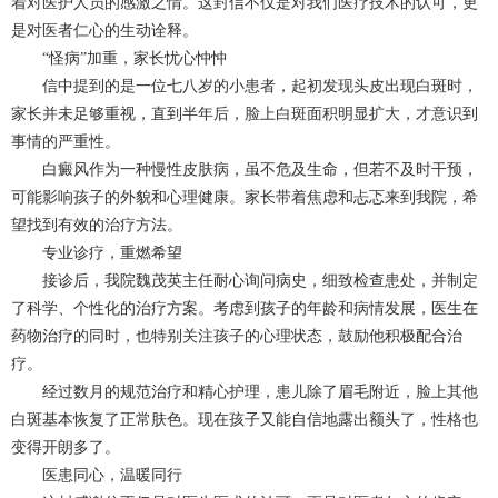
着对医护人员的感激之情。这封信不仅是对我们医疗技术的认可，更
是对医者仁心的生动诠释。
“怪病”加重，家长忧心忡忡
信中提到的是一位七八岁的小患者，起初发现头皮出现白斑时，
家长并未足够重视，直到半年后，脸上白斑面积明显扩大，才意识到
事情的严重性。
白癜风作为一种慢性皮肤病，虽不危及生命，但若不及时干预，
可能影响孩子的外貌和心理健康。家长带着焦虑和忐忑来到我院，希
望找到有效的治疗方法。
专业诊疗，重燃希望
接诊后，我院魏茂英主任耐心询问病史，细致检查患处，并制定
了科学、个性化的治疗方案。考虑到孩子的年龄和病情发展，医生在
药物治疗的同时，也特别关注孩子的心理状态，鼓励他积极配合治
疗。
经过数月的规范治疗和精心护理，患儿除了眉毛附近，脸上其他
白斑基本恢复了正常肤色。现在孩子又能自信地露出额头了，性格也
变得开朗多了。
医患同心，温暖同行