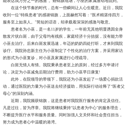
能表达我万分之一的感激”。赠锦旗现场，小巫的家属激动地说到。
在这个快节奏的时代，总有一些瞬间让人心生暖意。近日，我院
收到一位“特殊患者”的感谢锦旗，上面赫然写着：“医术精湛传四方，
服务至上如亲人。”简短的话语，却承载着深深的感激与敬意。
患者名为小巫，是一名11岁的学生，一年前无其他明显诱因全身
散发片状白斑，由于父母均有残疾，家庭经济十分拮据，没有能力带
小巫去治疗。后来白斑发展迅速，年迈的奶奶四处打听，才来到我院
诊疗。我院孙忠新主任为小巫制定了个性化的治疗方案，并采用家访
的形式为小巫复诊，对小巫及家属进行心理疏导。
白斑无情人有情。我院秉承患者至上的原则，经过多方申请讨
论，决定为小巫减免后期治疗费用，助力小巫早日康复!
此外，在院领导的带领下，我院还为小巫发起了一场爱心捐款活
动，通过医院的力量为小巫送去经济援助，用实际行动诠释了“医者父
母心”的深刻内涵。
近期，我院频获锦旗，这是患者对我院医疗服务的肯定及信任。
凡是过往，皆为序章。我院将继续秉持“以患者为中心”的服务理念，
不断提升医疗水平和服务质量。同时加强人文关怀和社会责任担当，
努力成为患者心中温暖的港湾。