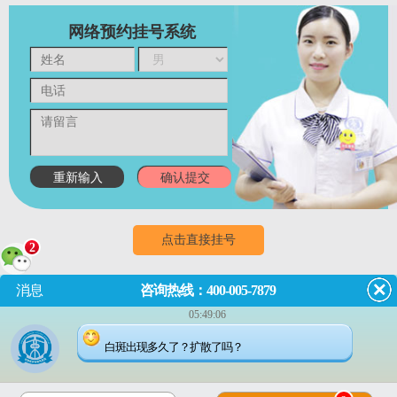
网络预约挂号系统
点击直接挂号
2
消息
咨询热线：400-005-7879
门诊
8:00~18:00
（节假日无休息）
05:49:06
成都市武侯区红牌楼佳灵路6
白斑出现多久了？扩散了吗？
号