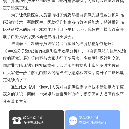
项，并成功申报成都市医学重点专科建设单位，为医院高质量发展奠
定了坚实基础。
为了让我院医务人员更清晰了解及掌握白癜风先进理论知识和临
床治疗技术，帮助医生、医助提升和患者有效沟通能力，持续推进临
床科研技术的应用，2023年3月1日下午15：30，我院在四楼会议室开
展了白癜风诊疗技术新进展培训座谈会。
培训会上，科研专员段琛就《白癜风的细胞移植治疗进展》、
《308准分子激光治疗白癜风临床效果分析》、《白癜风靶向抗氧化治
疗的研究进展》等内容与大家进行了多层次、多角度的探讨和交流，
同时通过临床遇到的实际病例，以详实的数据和丰富的图片为佐证，
让大家进一步了解到白癜风的精准治疗思路和方法，提升了白癜风规
范化诊治水平。
通过此次培训，使参训人员对白癜风临床诊疗技术新进展有了更
深入的认识，同时，也对规范白癜风的诊疗，提高医务人员医疗水平
具有重要意义。
67%电话咨询
33%网站咨询
直接在线预约
在线咨询到院治疗